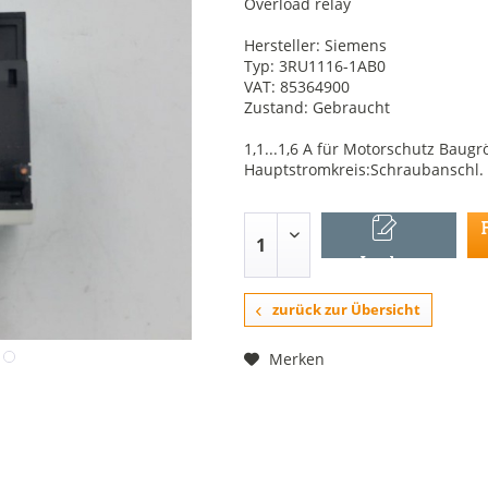
Overload relay
Hersteller: Siemens
Typ: 3RU1116-1AB0
VAT: 85364900
Zustand: Gebraucht
1,1...1,6 A für Motorschutz Baug
Hauptstromkreis:Schraubanschl. 
In den
Warenkorb
zurück zur Übersicht
Merken