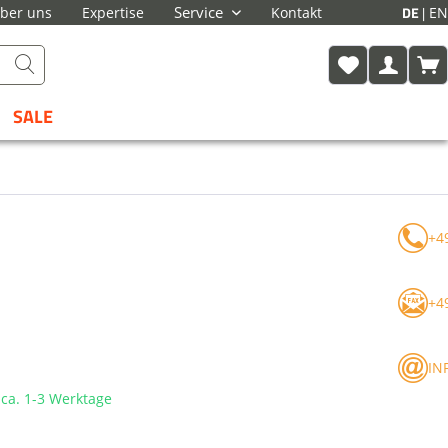
DE
Service
EN
ber uns
Expertise
Kontakt
SALE
+4
+4
IN
t ca. 1-3 Werktage