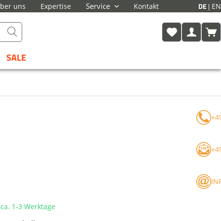
DE
Service
EN
ber uns
Expertise
Kontakt
SALE
+4
+4
IN
t ca. 1-3 Werktage