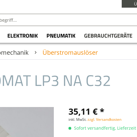
Ü
ELEKTRONIK
PNEUMATIK
GEBRAUCHTGERÄTE
romechanik
Überstromauslöser
MAT LP3 NA C32
35,11 € *
inkl. MwSt.
zzgl. Versandkosten
Sofort versandfertig, Lieferzei