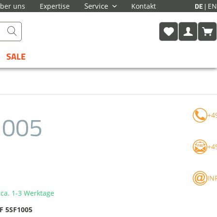
DE
Service
EN
ber uns
Expertise
Kontakt
SALE
1005
+4
+4
IN
t ca. 1-3 Werktage
 5SF1005