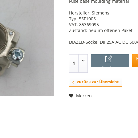
Fuse base moulding material
Hersteller: Siemens
Typ: 5SF1005
VAT: 85369095
Zustand: neu im offenen Paket
DIAZED-Sockel DII 25A AC DC 50
In den
Warenkorb
zurück zur Übersicht
Merken