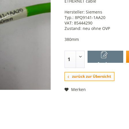
ETHERNET cable
Hersteller: Siemens
Typ.: 8PQ9141-1AA20
VAT: 85444290
Zustand: neu ohne OVP
380mm
In den
Warenkorb
zurück zur Übersicht
Merken