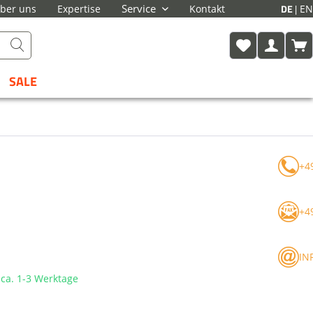
DE
Service
EN
ber uns
Expertise
Kontakt
SALE
+4
+4
IN
t ca. 1-3 Werktage