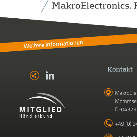
MakroElectronics. F
Weitere Informationen
Kontakt
MakroEle
Mommsen
D-04329 
+49 (0) 