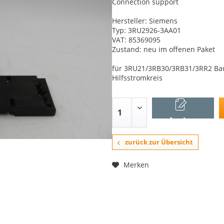
Connection support
Hersteller: Siemens
Typ: 3RU2926-3AA01
VAT: 85369095
Zustand: neu im offenen Paket
für 3RU21/3RB30/3RB31/3RR2 Bau
Hilfsstromkreis
In den
Warenkorb
zurück zur Übersicht
Merken