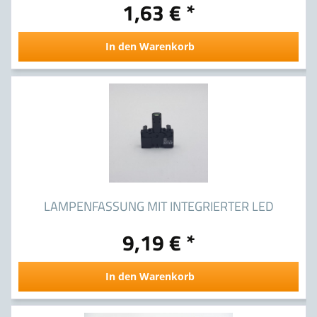
1,63 € *
3SB3403-1RA
In den Warenkorb
LAMPENFASSUNG MIT INTEGRIERTER LED
9,19 € *
3SB3400-1RB
In den Warenkorb