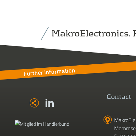
MakroElectronics. F
Further Information
Contact
MakroEle
Mommsen