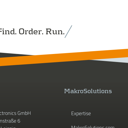
ind. Order. Run.
MakroSolutions
ctronics GmbH
Expertise
straße 6
MakroSolutions.com