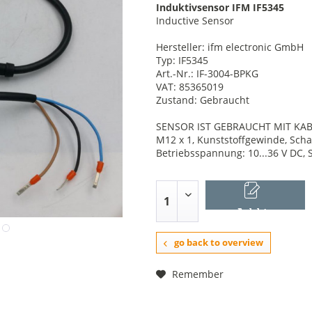
Induktivsensor IFM IF5345
Inductive Sensor
Hersteller: ifm electronic GmbH
Typ: IF5345
Art.-Nr.: IF-3004-BPKG
VAT: 85365019
Zustand: Gebraucht
SENSOR IST GEBRAUCHT MIT KAB
M12 x 1, Kunststoffgewinde, Scha
Betriebsspannung: 10...36 V DC, 
Add to
shopping cart
go back to overview
Remember